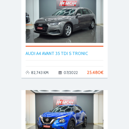
AUDI A4 AVANT 35 TDI S TRONIC
25.480
€
82,743 KM
07/2022