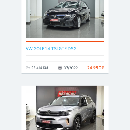
VW GOLF 1.4 TSI GTE DSG
24.990
€
53,414 KM
07/2022