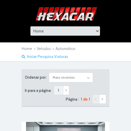
Home
>
Veículos
>
Automático
Iniciar Pesquisa Viaturas
Ordenar por:
Mais recentes
Ir para a página:
Página :
1 de 1