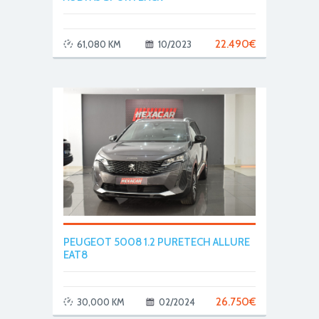
22.490
€
61,080 KM
10/2023
PEUGEOT 5008 1.2 PURETECH ALLURE
EAT8
26.750
€
30,000 KM
02/2024